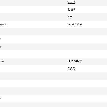
32698
32699
Z98
атора
SAS4005152
ие
е
ние
000572B-SX
CRRE2
2-