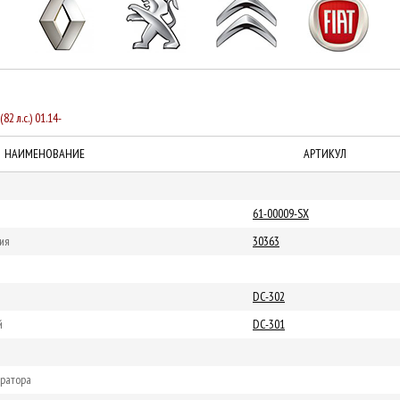
(82 л.с.) 01.14-
НАИМЕНОВАНИЕ
АРТИКУЛ
61-00009-SX
ия
30363
DC-302
й
DC-301
ератора