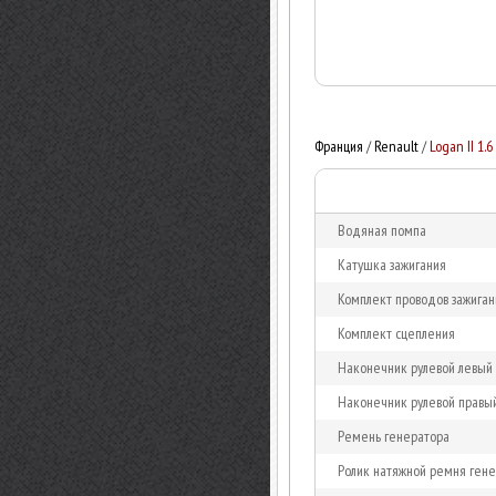
Франция
/
Renault
/
Logan II 1.6 
Водяная помпа
Катушка зажигания
Комплект проводов зажиган
Комплект сцепления
Наконечник рулевой левый
Наконечник рулевой правы
Ремень генератора
Ролик натяжной ремня ген