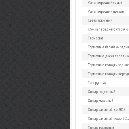
Рычаг передний левый
Рычаг передний правый
Свеча зажигания
Стойка переднего стабилиз
Термостат
Тормозные барабаны задн
Тормозные диски передни
Тормозные колодки задние
Тормозные колодки перед
Тяга рулевая
Фильтр воздушный
Фильтр масляный
Фильтр салонный до 2012
Фильтр салонный после 201
Фильтр топливный