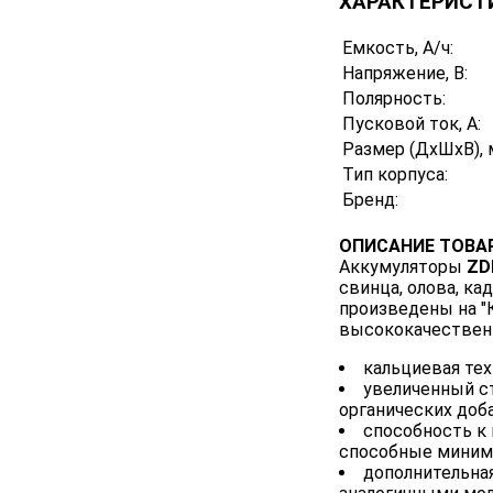
ХАРАКТЕРИСТ
Емкость, А/ч:
Напряжение, В:
Полярность:
Пусковой ток, А:
Размер (ДхШхВ), 
Тип корпуса:
Бренд:
ОПИСАНИЕ ТОВАР
Аккумуляторы
ZD
свинца, олова, к
произведены на "
высококачественн
кальциевая тех
увеличенный с
органических доб
способность к
способные миними
дополнительна