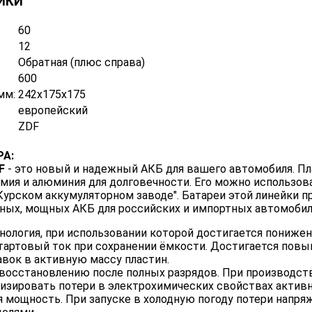
ИКИ
60
12
Обратная (плюс справа)
600
мм:
242x175x175
европейский
ZDF
А:
F
- это новый и надежный АКБ для вашего автомобиля. П
адмия и алюминия для долговечности. Его можно использо
Курском аккумуляторном заводе". Батареи этой линейки 
ых, мощных АКБ для российских и импортных автомобил
нология, при использовании которой достигается понижен
тартовый ток при сохранении ёмкости. Достигается пов
авок в активную массу пластин.
 восстановлению после полных разрядов. При производст
зировать потери в электрохимических свойствах активно
я мощность. При запуске в холодную погоду потери напр